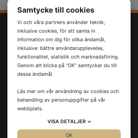
Samtycke till cookies
Vi och våra partners använder teknik,
inklusive cookies, för att samla in
information om dig för olika ändamål,
inklusive: bättre användarupplevelse,
funktionalitet, statistik och marknadsföring.
MEGAWEBB är en webbyrå som främst levererar
Genom att klicka på "OK" samtycker du till
hemsidor och e-handel till små och medelstora
dessa ändamål.
företag i hela Sverige. Våra kunder får en
professionell plattform på nätet till en prisvärd
Läs mer om vår användning av cookies och
och fast kostnad. Snabbt, billigt och enkelt är
behandling av personuppgifter på vår
ledorden som drivit oss sedan starten och har
webbplats.
gett oss hundratals nöjda kunder. Är du också ute
VISA
DETALJER
efter köpa hemsida eller e-handel? Kontakta oss,
vi hjälper dig!
JA
NEJ
OK
JA
NEJ