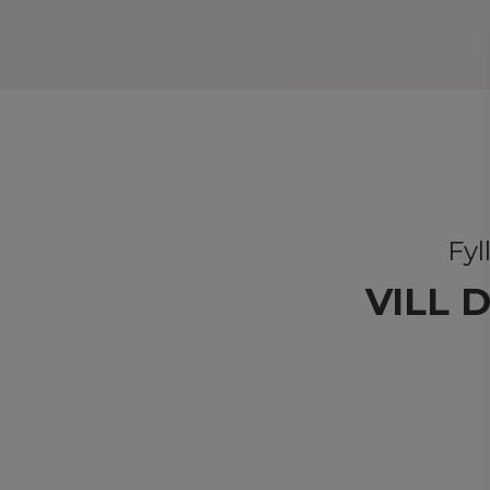
Fyl
VILL 