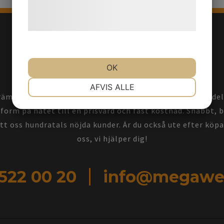
behandling af persondata på vores
hjemmeside.
OK
NØDVENDIGE
PRÆFERENCER
AFVIS ALLE
st levererar hemsidor och e-handel till små och medelst
form på nätet till en prisvärd och fast kostnad. Snabbt, 
MARKETING
STATISTIK
ett oss hundratals nöjda kunder. Är du också ute efter kö
oss, vi hjälper dig!
 522 00 20
info@megawe